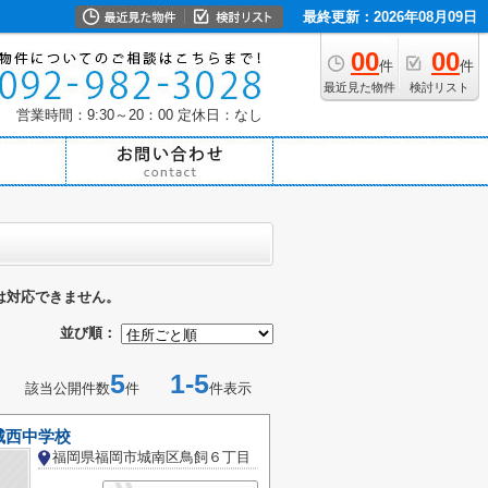
最終更新：2026年08月09日
00
00
件
件
最近見た物件
検討リスト
営業時間：9:30～20：00
定休日：なし
は対応できません。
並び順：
5
1-5
該当公開件数
件
件表示
城西中学校
福岡県福岡市城南区鳥飼６丁目