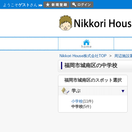
ようこそ
ゲスト
さん
Nikkori House株式会社TOP
>
周辺施設
福岡市城南区の中学校
福岡市城南区のスポット選択
学ぶ
小学校
(11件)
中学校
(5件)