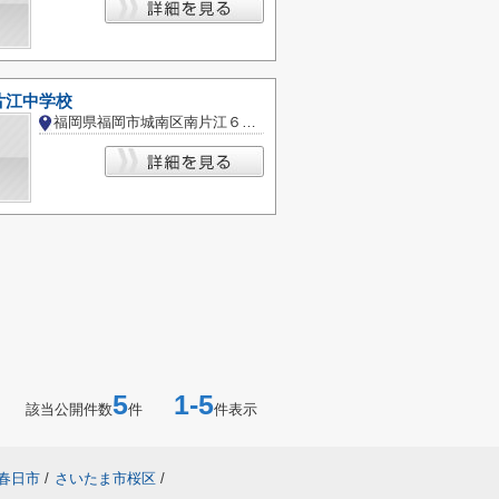
片江中学校
福岡県福岡市城南区南片江６丁目
5
1-5
該当公開件数
件
件表示
春日市
/
さいたま市桜区
/