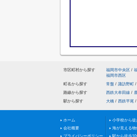
市区町村から探す
福岡市中央区
/
福岡市西区
町名から探す
常盤
/
諏訪野町
/
路線から探す
西鉄大牟田線
/
駅から探す
大橋
/
西鉄平尾
/
ホーム
小学校から徒
会社概要
海が見える物
プライバシーポリシー
駅から徒歩1