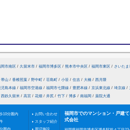
福岡市南区
/
久留米市
/
福岡市博多区
/
熊本市中央区
/
福岡市東区
/
さいたま
帯山
/
香椎照葉
/
野中町
/
荘島町
/
小笹
/
住吉
/
大橋
/
西月隈
鹿児島本線
/
福岡市空港線
/
福岡市七隈線
/
豊肥本線
/
京浜東北線
/
埼京線
/
西鉄久留米
/
高宮
/
花畑
/
井尻
/
竹下
/
博多
/
南福岡
/
薬院大通
福岡市でのマンション・戸建てならN
歩10分圏内
お問い合わせ
式会社
件
スタッフ紹介
0分圏内
周辺施設
福岡県福岡市博多区博多駅前４丁目23