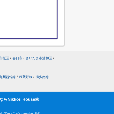
市桜区
/
春日市
/
さいたま市浦和区
/
九州新幹線
/
武蔵野線
/
博多南線
ikkori House株
-4 アーバンクルーザー博多