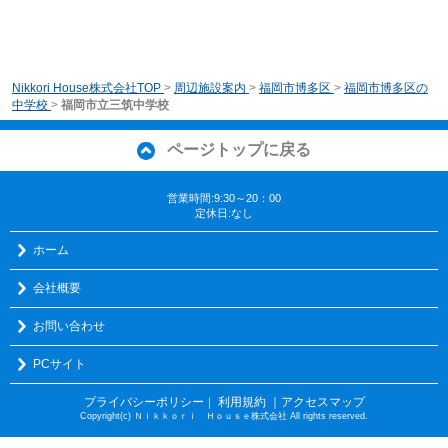
Nikkori House株式会社TOP
>
周辺施設案内
>
福岡市博多区
>
福岡市博多区の
中学校
>
福岡市立三筑中学校
ページトップに戻る
営業時間:9:30～20：00
定休日:なし
ホーム
会社概要
お問い合わせ
PCサイト
プライバシーポリシー
利用規約
｜アクセスマップ
｜
Copyright(c) Ｎｉｋｋｏｒｉ Ｈｏｕｓｅ株式会社 All rights reserved.