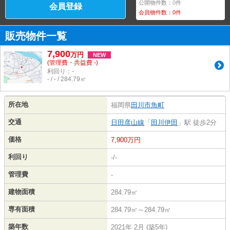
公開物件数：
0
件
会員登録
会員物件数：
0
件
販売物件一覧
7,900
万
円
NEW
(管理費・共益費 -)
利回り：-
- / - / 284.79㎡
所在地
福岡県
田川市
魚町
交通
日田彦山線
「
田川伊田
」駅 徒歩2分
価格
7,900万円
利回り
-/-
管理費
-
建物面積
284.79㎡
専有面積
284.79㎡～284.79㎡
築年数
2021年 2月 (築5年)