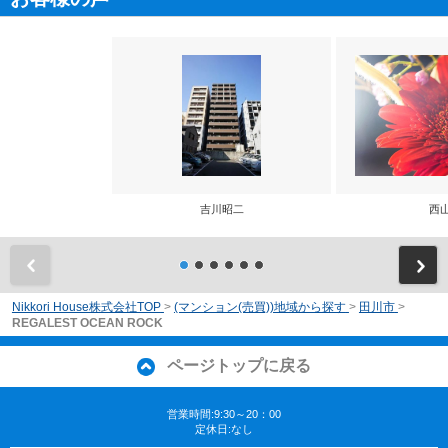
吉川昭二
西
前
Nikkori House株式会社TOP
>
(マンション(売買))地域から探す
>
田川市
>
REGALEST OCEAN ROCK
ページトップに戻る
営業時間:9:30～20：00
定休日:なし