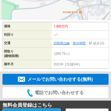
価格
7,900万円
利回り
- / -
交通
日田彦山線
「
田川伊田
」駅 徒歩2分
間取り
-(284.79㎡)
(建物面積)
築年月
2021年 2月(築5年)
メールでお問い合わせする(無料)
電話でお問い合わせする
無料会員登録はこちら