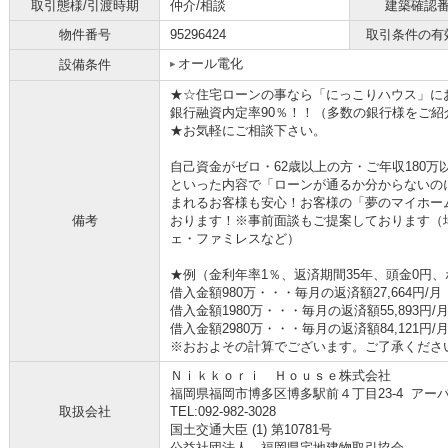
取引態様/引渡時期
仲介/相談
建築確認
物件番号
95296424
取引条件の有
オール電化
設備条件
★☆住宅ローンの事なら「にっこりハウス」に
銀行融資内定率90％！！（多数の銀行様をご紹
★お気軽にご相談下さい。
自己資金がゼロ・62歳以上の方・ご年収180
といった内容で「ローンが通るか分からないの
まれるお客様も安心！お客様の「夢のマイホー
備考
おります！※事前面談もご提案しております（
ェ・ファミレスなど）
★例（金利年率1％、返済期間35年、頭金0円
借入金額980万・・・毎月の返済額27,664円/月
借入金額1980万・・・毎月の返済額55,893円/
借入金額2980万・・・毎月の返済額84,121円/
※おおよその計算でございます。ご了承くださ
Ｎｉｋｋｏｒｉ Ｈｏｕｓｅ株式会社
福岡県福岡市博多区博多駅前４丁目23-4 アーバ
取扱会社
TEL:092-982-3028
国土交通大臣 (1) 第10781号
公益社団法人 福岡県宅地建物取引協会