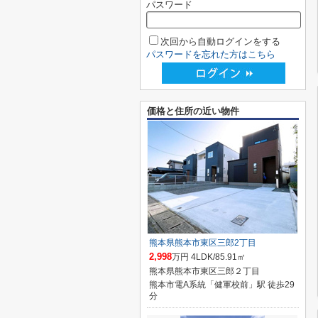
パスワード
次回から自動ログインをする
パスワードを忘れた方はこちら
価格と住所の近い物件
熊本県熊本市東区三郎2丁目
2,998
万円 4LDK/85.91㎡
熊本県熊本市東区三郎２丁目
熊本市電A系統「健軍校前」駅 徒歩29
分