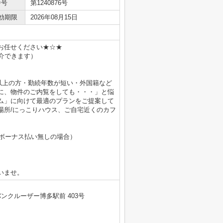
番号
第1240876号
効期限
2026年08月15日
お任せください★☆★
介できます）
万以上の方・勤続年数が短い・外国籍など
に、物件のご内覧をしても・・・」と悩
ム」に向けて最適のプランをご提案して
場所/にっこりハウス、ご自宅近くのカフ
、ボーナス払い無しの場合）
月
月
いませ。
ンクルーザー博多駅前 403号