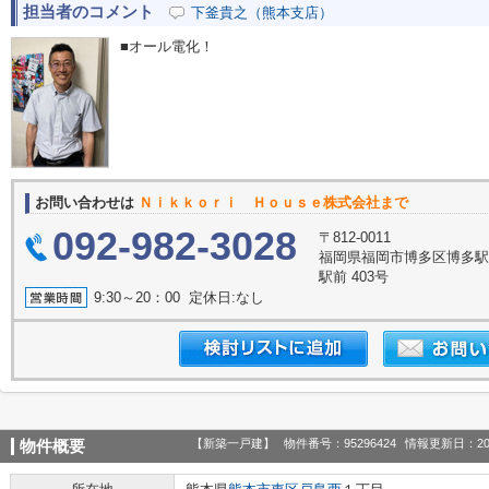
担当者のコメント
下釜貴之（熊本支店）
■オール電化！
お問い合わせは
Ｎｉｋｋｏｒｉ Ｈｏｕｓｅ株式会社まで
092-982-3028
〒812-0011
福岡県福岡市博多区博多駅前
駅前 403号
9:30～20：00 定休日:なし
【新築一戸建】
物件番号：95296424
情報更新日：20
物件概要