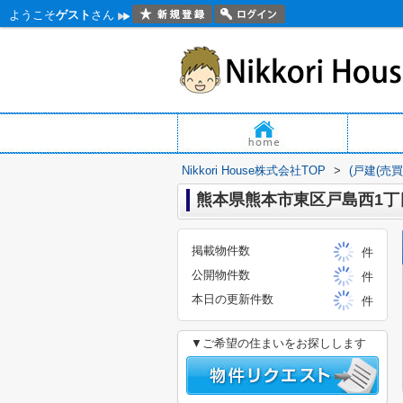
ようこそ
ゲスト
さん
Nikkori House株式会社TOP
>
(戸建(売
熊本県熊本市東区戸島西1丁
掲載物件数
件
公開物件数
件
本日の更新件数
件
▼ご希望の住まいをお探しします