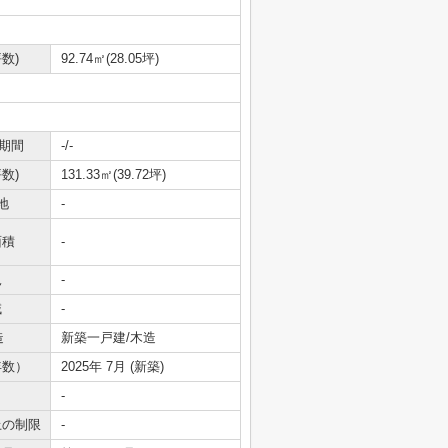
数)
92.74㎡(28.05坪)
期間
-/-
数)
131.33㎡(39.72坪)
地
-
面積
-
況
-
域
-
造
新築一戸建/木造
年数）
2025年 7月 (新築)
-
上の制限
-