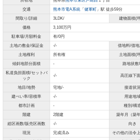
所在地
熊本県
熊本市東区
戸島西
１丁目
交通
熊本市電A系統
「
健軍町
」駅 徒歩59分
間取り/詳細
3LDK/
建物面積(坪
価格
3,100万円
駐車場/月額料金
有/0円
土地の敷金/保証金
-/-
借地料/借地
土地権利
所有権
土地面積(坪
傾斜地部分面積
-
路地状敷
私道負担面積/セットバ
-/-
高圧線下
ック
地目/地勢
宅地/-
接道状
建ぺい率/容積率
-/-
用途地
都市計画
-
種別/構
階建
2階建
築年月（築
総区画数/販売区画数
-/-
向き
現況
完成済み
その他の法令