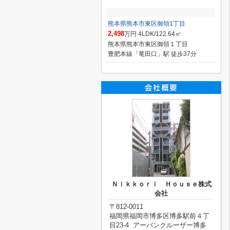
熊本県熊本市東区御領1丁目
2,498
万円 4LDK/122.64㎡
熊本県熊本市東区御領１丁目
豊肥本線「竜田口」駅 徒歩37分
Ｎｉｋｋｏｒｉ Ｈｏｕｓｅ株式
会社
〒812-0011
福岡県福岡市博多区博多駅前４丁
目23-4 アーバンクルーザー博多