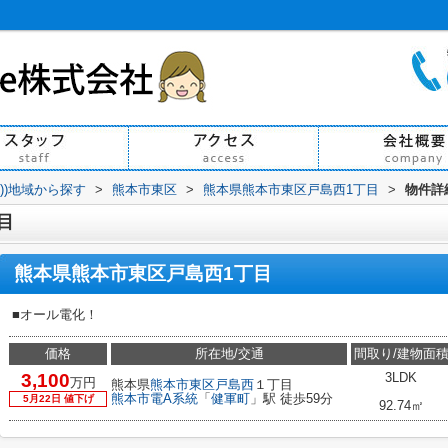
買))地域から探す
>
熊本市東区
>
熊本県熊本市東区戸島西1丁目
>
物件詳
目
熊本県熊本市東区戸島西1丁目
■オール電化！
価格
所在地/交通
間取り/建物面
3,100
3LDK
万円
熊本県
熊本市東区
戸島西
１丁目
熊本市電A系統
「
健軍町
」駅 徒歩59分
5月22日 値下げ
92.74㎡