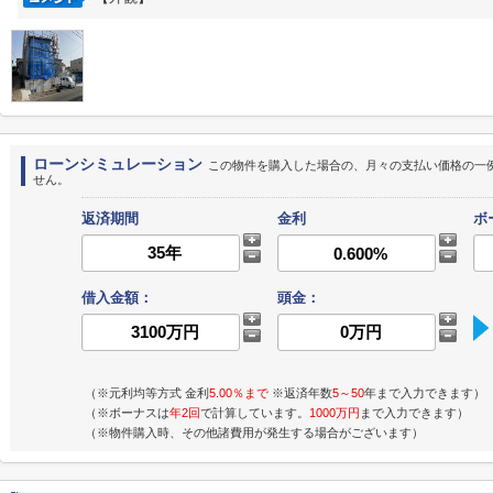
ローンシミュレーション
この物件を購入した場合の、月々の支払い価格の一
せん。
返済期間
金利
ボ
借入金額：
頭金：
（※元利均等方式 金利
5.00％まで
※返済年数
5～50
年まで入力できます）
（※ボーナスは
年2回
で計算しています。
1000万円
まで入力できます）
（※物件購入時、その他諸費用が発生する場合がございます）