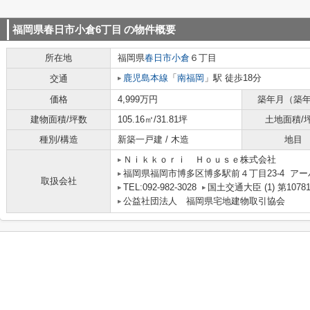
福岡県春日市小倉6丁目
の物件概要
所在地
福岡県
春日市
小倉
６丁目
鹿児島本線
「
南福岡
」駅 徒歩18分
交通
価格
4,999万円
築年月（築
建物面積/坪数
105.16㎡/31.81坪
土地面積/
種別/構造
新築一戸建 / 木造
地目
Ｎｉｋｋｏｒｉ Ｈｏｕｓｅ株式会社
福岡県福岡市博多区博多駅前４丁目23-4 アー
取扱会社
TEL:092-982-3028
国土交通大臣 (1) 第1078
公益社団法人 福岡県宅地建物取引協会