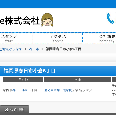
買))地域から探す
>
春日市
>
福岡県春日市小倉6丁目
福岡県春日市小倉6丁目
所在地
交通
予
福岡県
春日市
小倉
６丁目
鹿児島本線
「
南福岡
」駅 徒歩18分
2
木
物件情報