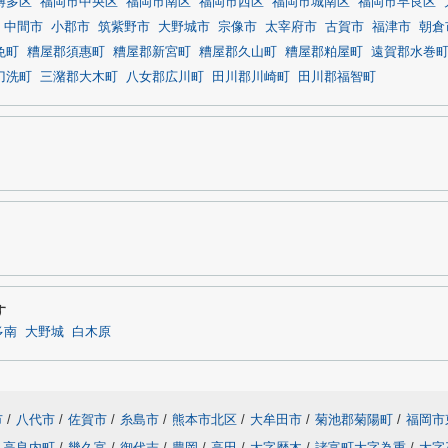
博多区
福岡市中央区
福岡市南区
福岡市西区
福岡市城南区
福岡市早良区
中間市
小郡市
筑紫野市
大野城市
宗像市
太宰府市
古賀市
福津市
朝倉
免町
糟屋郡須惠町
糟屋郡新宮町
糟屋郡久山町
糟屋郡粕屋町
遠賀郡水巻
刀洗町
三潴郡大木町
八女郡広川町
田川郡川崎町
田川郡福智町
す
多南
大野城
白木原
市
/
八代市
/
佐賀市
/
糸島市
/
熊本市北区
/
大牟田市
/
菊池郡菊陽町
/
福岡市
高良内町
/
幾久富
/
御代志
/
豊岡
/
高田
/
大字歴木
/
諸富町大字為重
/
大字