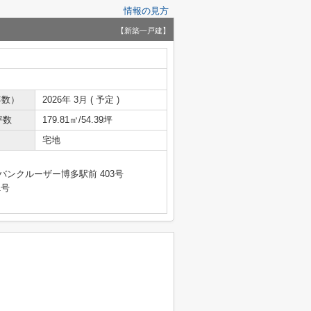
情報の見方
【新築一戸建】
年数）
2026年 3月 ( 予定 )
坪数
179.81㎡/54.39坪
宅地
バンクルーザー博多駅前 403号
1号