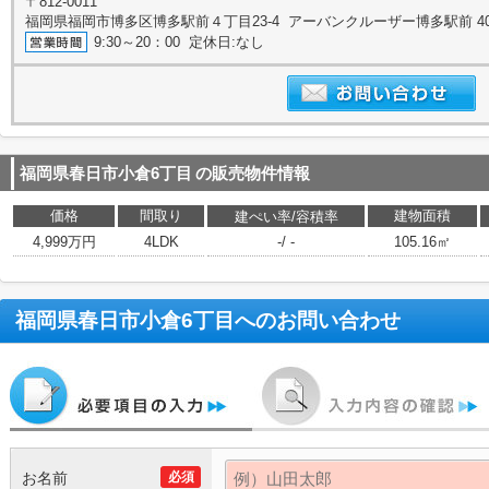
〒812-0011
福岡県福岡市博多区博多駅前４丁目23-4 アーバンクルーザー博多駅前 4
9:30～20：00 定休日:なし
福岡県春日市小倉6丁目
の販売物件情報
価格
間取り
建物面積
建ぺい率/容積率
4,999万円
4LDK
-/ -
105.16㎡
福岡県春日市小倉6丁目
へのお問い合わせ
お名前
必須