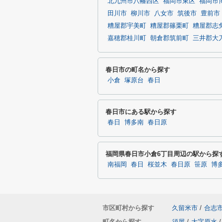
北九州市八幡西区
福岡市東区
福岡市
田川市
柳川市
八女市
筑後市
豊前市
糟屋郡宇美町
糟屋郡篠栗町
糟屋郡志
嘉穂郡桂川町
朝倉郡筑前町
三井郡大
春日市の町名から探す
小倉
塚原台
春日
春日市にある駅から探す
春日
博多南
春日原
福岡県春日市小倉6丁目周辺の駅から探
南福岡
春日
桜並木
春日原
笹原
博
市区町村から探す
久留米市
/
合志
町名から探す
須屋
/
大字原水
/