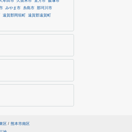
大牟田市
久留米市
直方市
飯塚市
市
みやま市
糸島市
那珂川市
町
遠賀郡岡垣町
遠賀郡遠賀町
東区
/
熊本市南区
三池