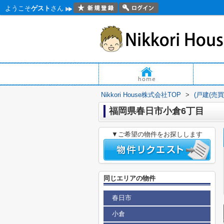
ようこそ
ゲスト
さん
Nikkori House株式会社TOP
>
(戸建(売
福岡県春日市小倉6丁目
▼ご希望の物件をお探しします
同じエリアの物件
春日市
小倉