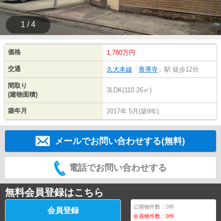
1 / 4
価格
1,780万円
交通
久大本線
「
善導寺
」駅 徒歩12分
間取り
3LDK(110.26㎡)
(建物面積)
築年月
2017年 5月(築9年)
メールでお問い合わせする(無料)
電話でお問い合わせする
無料会員登録はこちら
公開物件数：
0
件
会員登録
会員物件数：
0
件