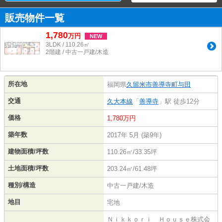
販売物件一覧
1,780
万
円
NEW
3LDK / 110.26㎡
2階建 / 中古一戸建/木造
所在地
福岡県
久留米市
善導寺町与田
交通
久大本線
「
善導寺
」駅 徒歩12分
価格
1,780万円
築年数
2017年 5月 (築9年)
建物面積/坪数
110.26㎡/33.35坪
土地面積/坪数
203.24㎡/61.48坪
種別/構造
中古一戸建/木造
地目
宅地
Ｎｉｋｋｏｒｉ Ｈｏｕｓｅ株式会