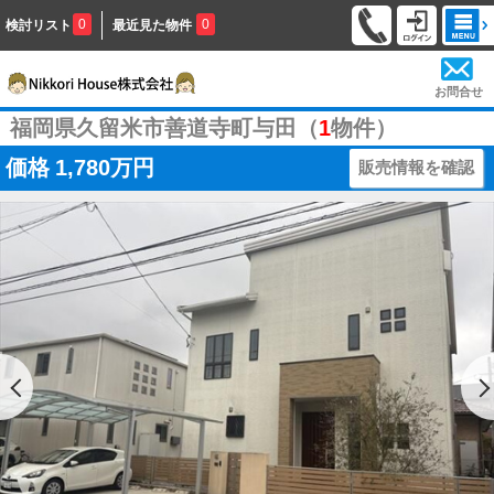
0
0
検討リスト
最近見た物件
お問合せ
福岡県久留米市善道寺町与田（
1
物件）
価格
1,780万円
販売情報を確認