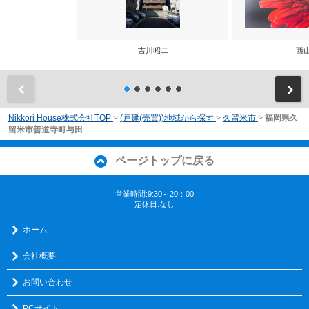
吉川昭二
西
前
Nikkori House株式会社TOP
>
(戸建(売買))地域から探す
>
久留米市
>
福岡県久
留米市善道寺町与田
ページトップに戻る
営業時間:9:30～20：00
定休日:なし
ホーム
会社概要
お問い合わせ
PCサイト