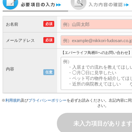
お名前
必須
メールアドレス
必須
【エバーライフ鳥栖IIへのお問い合わせ】
内容
任意
※
利用規約
及び
プライバシーポリシー
を必ずお読みください。左記内容に同
さい。
未入力項目がありま