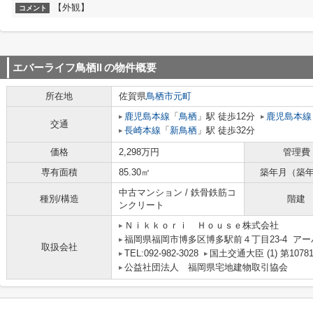
【外観】
コメント
エバーライフ鳥栖II
の物件概要
所在地
佐賀県
鳥栖市
元町
鹿児島本線
「
鳥栖
」駅 徒歩12分
鹿児島本線
交通
長崎本線
「
新鳥栖
」駅 徒歩32分
価格
2,298万円
管理費
専有面積
85.30㎡
築年月（築
中古マンション / 鉄骨鉄筋コ
種別/構造
階建
ンクリート
Ｎｉｋｋｏｒｉ Ｈｏｕｓｅ株式会社
福岡県福岡市博多区博多駅前４丁目23-4 アー
取扱会社
TEL:092-982-3028
国土交通大臣 (1) 第1078
公益社団法人 福岡県宅地建物取引協会