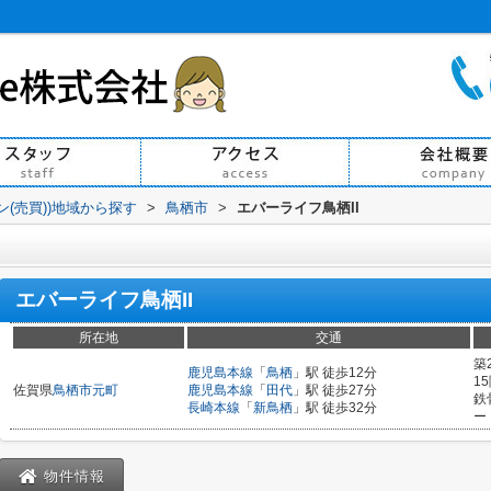
ン(売買))地域から探す
>
鳥栖市
>
エバーライフ鳥栖II
エバーライフ鳥栖II
所在地
交通
築
鹿児島本線
「
鳥栖
」駅 徒歩12分
1
佐賀県
鳥栖市
元町
鹿児島本線
「
田代
」駅 徒歩27分
鉄
長崎本線
「
新鳥栖
」駅 徒歩32分
ー
物件情報