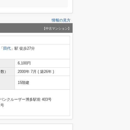
情報の見方
【中古マンション】
「
田代
」駅 徒歩27分
6,100円
年数）
2000年 7月 ( 築26年 )
15階建
バンクルーザー博多駅前 403号
1号