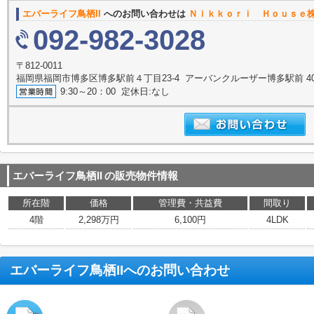
エバーライフ鳥栖II
へのお問い合わせは
Ｎｉｋｋｏｒｉ Ｈｏｕｓｅ
092-982-3028
〒812-0011
福岡県福岡市博多区博多駅前４丁目23-4 アーバンクルーザー博多駅前 4
9:30～20：00 定休日:なし
エバーライフ鳥栖II
の販売物件情報
所在階
価格
管理費・共益費
間取り
4階
2,298万円
6,100円
4LDK
エバーライフ鳥栖II
へのお問い合わせ