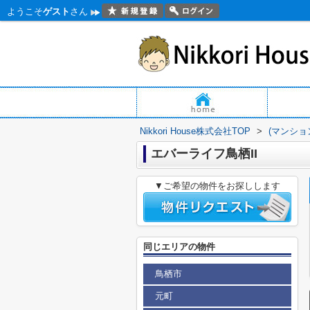
ようこそ
ゲスト
さん
Nikkori House株式会社TOP
>
(マンショ
エバーライフ鳥栖II
▼ご希望の物件をお探しします
同じエリアの物件
鳥栖市
元町