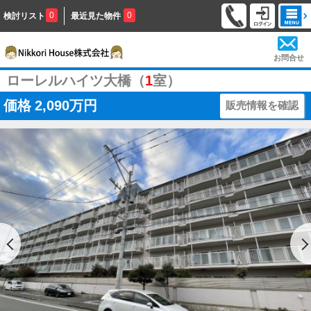
0
0
検討リスト
最近見た物件
お問合せ
ローレルハイツ大橋（
1
室）
価格
2,090万円
販売情報を確認