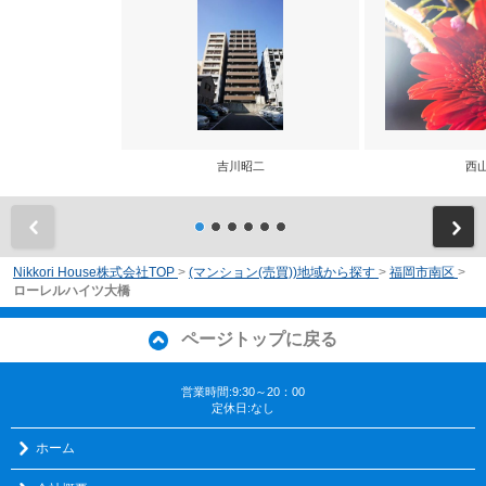
吉川昭二
西
前
Nikkori House株式会社TOP
>
(マンション(売買))地域から探す
>
福岡市南区
>
ローレルハイツ大橋
ページトップに戻る
営業時間:9:30～20：00
定休日:なし
ホーム