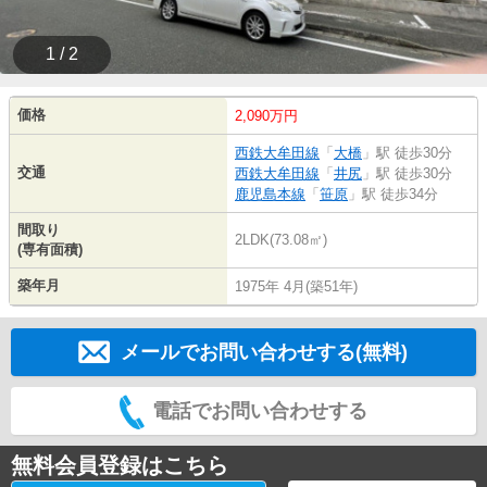
1 / 2
価格
2,090万円
西鉄大牟田線
「
大橋
」駅 徒歩30分
交通
西鉄大牟田線
「
井尻
」駅 徒歩30分
鹿児島本線
「
笹原
」駅 徒歩34分
間取り
2LDK(73.08㎡)
(専有面積)
築年月
1975年 4月(築51年)
メールでお問い合わせする(無料)
電話でお問い合わせする
無料会員登録はこちら