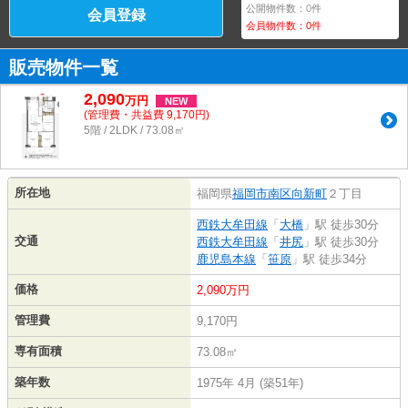
公開物件数：
0
件
会員登録
会員物件数：
0
件
販売物件一覧
2,090
万
円
NEW
(管理費・共益費 9,170円)
5階 / 2LDK / 73.08㎡
所在地
福岡県
福岡市南区
向新町
２丁目
西鉄大牟田線
「
大橋
」駅 徒歩30分
交通
西鉄大牟田線
「
井尻
」駅 徒歩30分
鹿児島本線
「
笹原
」駅 徒歩34分
価格
2,090万円
管理費
9,170円
専有面積
73.08㎡
築年数
1975年 4月 (築51年)