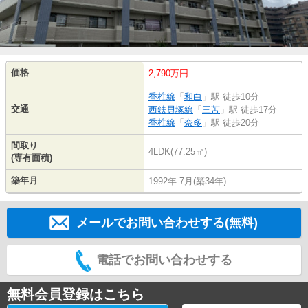
価格
2,790万円
香椎線
「
和白
」駅 徒歩10分
交通
西鉄貝塚線
「
三苫
」駅 徒歩17分
香椎線
「
奈多
」駅 徒歩20分
間取り
4LDK(77.25㎡)
(専有面積)
築年月
1992年 7月(築34年)
メールでお問い合わせする(無料)
電話でお問い合わせする
無料会員登録はこちら