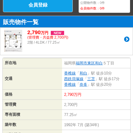
公開物件数：
0
件
会員登録
会員物件数：
0
件
販売物件一覧
2,790
万
円
NEW
(管理費・共益費 2,700円)
2階 / 4LDK / 77.25㎡
所在地
福岡県
福岡市東区
和白
５丁目
香椎線
「
和白
」駅 徒歩10分
交通
西鉄貝塚線
「
三苫
」駅 徒歩17分
香椎線
「
奈多
」駅 徒歩20分
価格
2,790万円
管理費
2,700円
専有面積
77.25㎡
築年数
1992年 7月 (築34年)