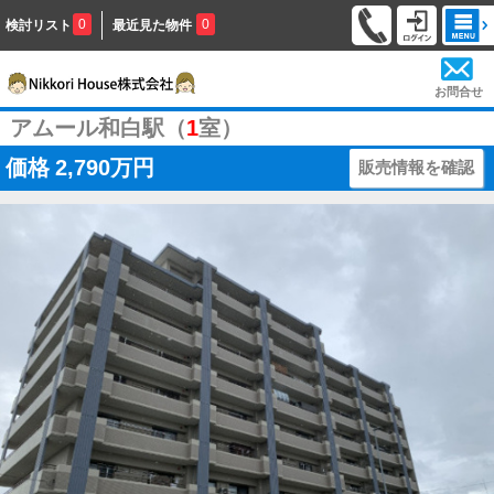
0
0
検討リスト
最近見た物件
お問合せ
アムール和白駅（
1
室）
価格
2,790万円
販売情報を確認