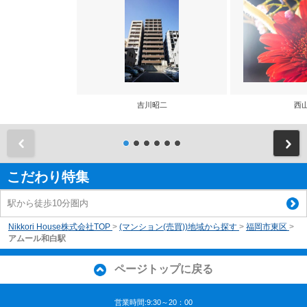
吉川昭二
西
前
こだわり特集
駅から徒歩10分圏内
Nikkori House株式会社TOP
>
(マンション(売買))地域から探す
>
福岡市東区
>
アムール和白駅
ページトップに戻る
営業時間:9:30～20：00