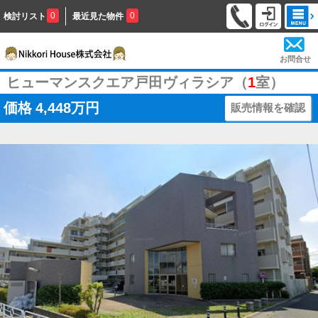
0
0
検討リスト
最近見た物件
お問合せ
ヒューマンスクエア戸田ヴィラシア（
1
室）
価格
4,448万円
販売情報を確認