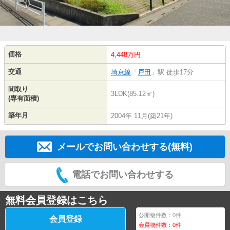
価格
4,448万円
交通
埼京線
「
戸田
」駅 徒歩17分
間取り
3LDK(85.12㎡)
(専有面積)
築年月
2004年 11月(築21年)
メールでお問い合わせする(無料)
電話でお問い合わせする
無料会員登録はこちら
公開物件数：
0
件
会員登録
会員物件数：
0
件