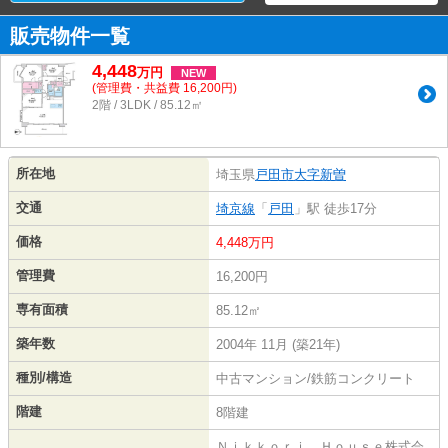
販売物件一覧
4,448
万
円
NEW
(管理費・共益費 16,200円)
2階 / 3LDK / 85.12㎡
所在地
埼玉県
戸田市
大字新曽
交通
埼京線
「
戸田
」駅 徒歩17分
価格
4,448万円
管理費
16,200円
専有面積
85.12㎡
築年数
2004年 11月 (築21年)
種別/構造
中古マンション/鉄筋コンクリート
階建
8階建
Ｎｉｋｋｏｒｉ Ｈｏｕｓｅ株式会