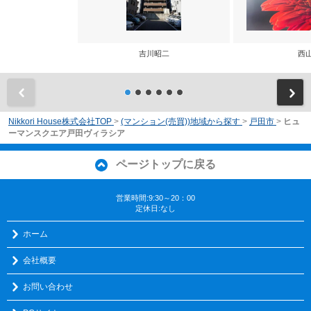
吉川昭二
西
前
Nikkori House株式会社TOP
>
(マンション(売買))地域から探す
>
戸田市
>
ヒュ
ーマンスクエア戸田ヴィラシア
ページトップに戻る
営業時間:9:30～20：00
定休日:なし
ホーム
会社概要
お問い合わせ